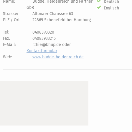
Name:
Budde, Heidenreich und Partner
Deutsch
GbR
Englisch
Strasse:
Altonaer Chaussee 63
PLZ / Ort
22869 Schenefeld bei Hamburg
Tel:
0408393320
Fax:
04083933215
E-Mail:
r.thie@bhup.de oder
Kontaktformular
Web:
www.budde-heidenreich.de