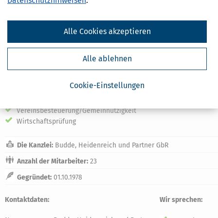
Datenschutzhinweisen
.
Kapitalgesellschaften
Jahresabschluss
Körperschaftsteuer
Alle Cookies akzeptieren
Liquiditätsplanung
Lohnabrechnung
Personengesellschaften
Alle ablehnen
Rechnungslegung/-prüfung
Umsatzsteuer
Cookie-Einstellungen
Unternehmensberatung
Unternehmensnachfolge
Vereinsbesteuerung/Gemeinnützigkeit
Wirtschaftsprüfung
Die Kanzlei:
Budde, Heidenreich und Partner GbR
Anzahl der Mitarbeiter:
23
Gegründet:
01.10.1978
Kontaktdaten:
Wir sprechen: