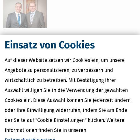
Einsatz von Cookies
Fachgebiete
betriebsw.Finanzanalyse
Auf dieser Website setzen wir Cookies ein, um unsere
betriebsw. Kostenrechnung
Due Diligance
Angebote zu personalisieren, zu verbessern und
Einkommensteuer
wirtschaftlich zu betreiben. Mit Bestätigung Ihrer
Baulohn
Erbschafts- und Schenkungssteuerrecht
Auswahl willigen Sie in die Verwendung der gewählten
Existenzgründung
Cookies ein. Diese Auswahl können Sie jederzeit ändern
Finanzbuchhaltung
Finanzgerichtsverfahren
oder Ihre Einwilligung widerrufen, indem Sie am Ende
Finanzierung/Finanzplanung
der Seite auf "Cookie Einstellungen" klicken. Weitere
Gewerbesteuer
Immobilienbesteuerung
Informationen finden Sie in unseren
Internationales Steuerrecht