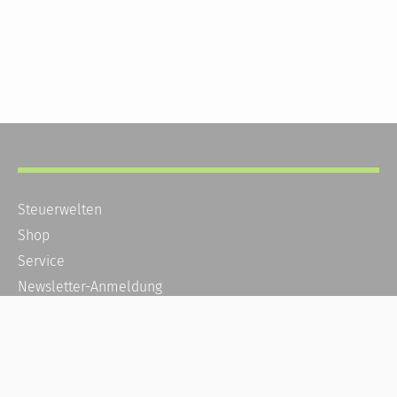
Steuerwelten
Shop
Service
Newsletter-Anmeldung
Alle News
Steuererklärung Online
Referenz