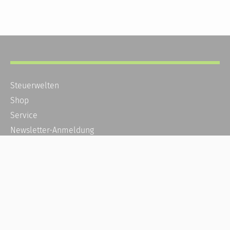
Steuerwelten
Shop
Service
Newsletter-Anmeldung
Alle News
Steuererklärung Online
Referenz
Über uns
Kontakt
Karriere