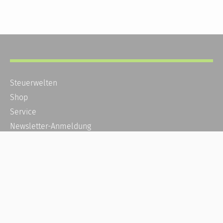
Steuerwelten
Shop
Service
Newsletter-Anmeldung
Alle News
Steuererklärung Online
Referenz
Über uns
Kontakt
Karriere