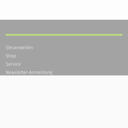
Steuerwelten
Shop
Service
Newsletter-Anmeldung
Alle News
Steuererklärung Online
Referenz
Über uns
Kontakt
Karriere