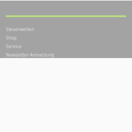
Steuerwelten
Shop
Service
Newsletter-Anmeldung
Alle News
Steuererklärung Online
Referenz
Über uns
Kontakt
Karriere
Häufige Fragen / FAQ
Kundenkonto