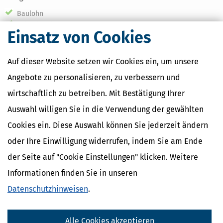
Baulohn
Lohnabrechnung
Einsatz von Cookies
Die Kanzlei:
relog Dresden GmbH & Co. KG
Auf dieser Website setzen wir Cookies ein, um unsere
Anzahl der Mitarbeiter:
14
Angebote zu personalisieren, zu verbessern und
Gegründet:
01.01.1990
wirtschaftlich zu betreiben. Mit Bestätigung Ihrer
Kontaktdaten:
Auswahl willigen Sie in die Verwendung der gewählten
Cookies ein. Diese Auswahl können Sie jederzeit ändern
Name:
relog Dresden GmbH & Co. KG
Strasse:
Otto-Mohr-Str. 22
oder Ihre Einwilligung widerrufen, indem Sie am Ende
PLZ / Ort
01237 Dresden
der Seite auf "Cookie Einstellungen" klicken. Weitere
Tel:
03514796190
Informationen finden Sie in unseren
Fax:
03514796199
E-Mail:
Datenschutzhinweisen
info@lohnabrechnung-dresden.de oder
.
Kontaktformular
Web:
www.lohnabrechnung-dresden.de
Alle Cookies akzeptieren