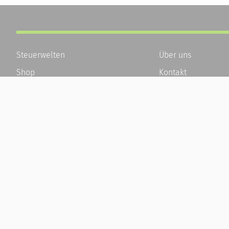
Steuerwelten
Über uns
Shop
Kontakt
Service
Karriere
Newsletter-Anmeldung
Häufige Fragen / F
Alle News
Kundenkonto
Steuererklärung Online
Kundenservice und
Referenz
Vertrag widerrufen