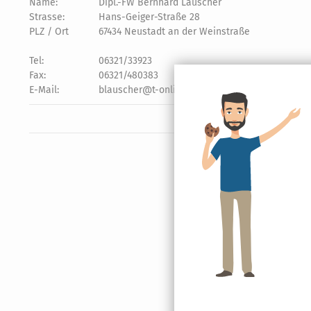
Name:
Dipl.-FW Bernhard Lauscher
Strasse:
Hans-Geiger-Straße 28
PLZ / Ort
67434 Neustadt an der Weinstraße
Tel:
06321/33923
Fax:
06321/480383
E-Mail:
blauscher@t-online.de oder
Kontaktformular