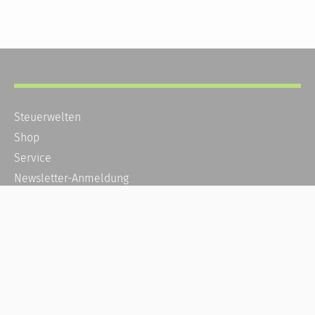
Steuerwelten
Shop
Service
Newsletter-Anmeldung
Alle News
Steuererklärung Online
Referenz
Über uns
Kontakt
Karriere