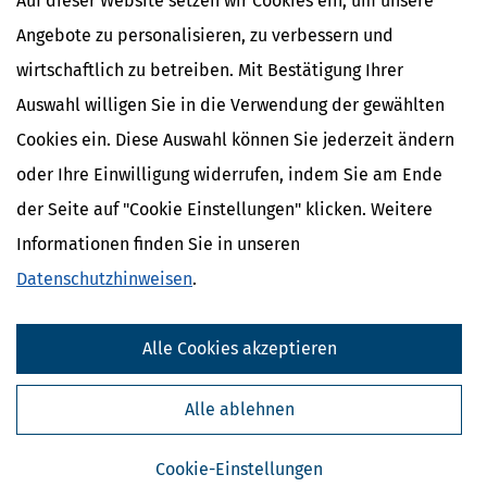
Auf dieser Website setzen wir Cookies ein, um unsere
Lohnabrechnung
Personengesellschaften
Angebote zu personalisieren, zu verbessern und
Rentenbesteuerung
wirtschaftlich zu betreiben. Mit Bestätigung Ihrer
Sanierung/Insolvenzen
Auswahl willigen Sie in die Verwendung der gewählten
Steuerstrafrecht
Subventionen/Fördermittel
Cookies ein. Diese Auswahl können Sie jederzeit ändern
Umsatzsteuer
oder Ihre Einwilligung widerrufen, indem Sie am Ende
Unternehmensnachfolge
Unternehmensplanung
der Seite auf "Cookie Einstellungen" klicken. Weitere
Vereinsbesteuerung/Gemeinnützigkeit
Informationen finden Sie in unseren
Verfahrensrecht
Datenschutzhinweisen
.
Die Kanzlei:
Nottenkämper und Scholz Steuerberater
Anzahl der Mitarbeiter:
10
Alle Cookies akzeptieren
Gegründet:
01.01.1968
Alle ablehnen
Kontaktdaten:
Cookie-Einstellungen
Name:
Nottenkämper und Scholz Steuerberater