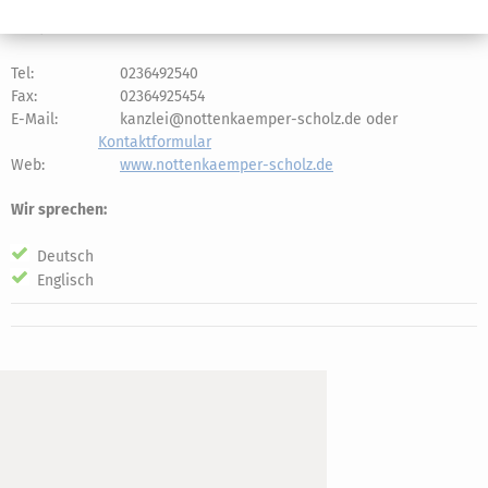
Strasse:
Merschstraße 26
PLZ / Ort
45721 Haltern am See
Tel:
0236492540
Fax:
02364925454
E-Mail:
kanzlei@nottenkaemper-scholz.de oder
Kontaktformular
Web:
www.nottenkaemper-scholz.de
Wir sprechen:
Deutsch
Englisch