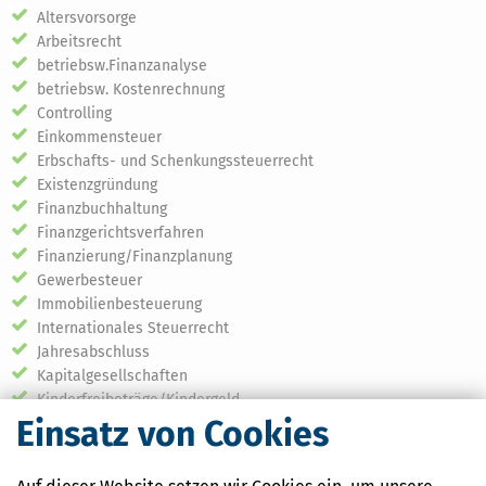
Altersvorsorge
Arbeitsrecht
betriebsw.Finanzanalyse
betriebsw. Kostenrechnung
Controlling
Einkommensteuer
Erbschafts- und Schenkungssteuerrecht
Existenzgründung
Finanzbuchhaltung
Finanzgerichtsverfahren
Finanzierung/Finanzplanung
Gewerbesteuer
Immobilienbesteuerung
Internationales Steuerrecht
Jahresabschluss
Kapitalgesellschaften
Kinderfreibeträge/Kindergeld
Einsatz von Cookies
Körperschaftsteuer
Landwirtschaftliche Buchungsstelle
Liquiditätsplanung