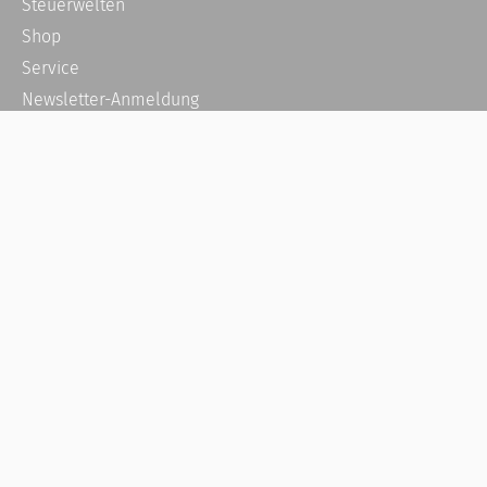
Steuerwelten
Shop
Service
Newsletter-Anmeldung
Alle News
Steuererklärung Online
Referenz
Über uns
Kontakt
Karriere
Häufige Fragen / FAQ
Kundenkonto
Kundenservice und Support
Vertrag widerrufen
Impressum