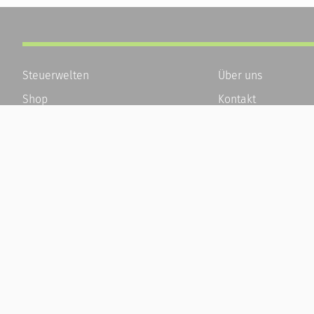
Steuerwelten
Über uns
Shop
Kontakt
Service
Karriere
Newsletter-Anmeldung
Häufige Fragen / F
Alle News
Kundenkonto
Steuererklärung Online
Kundenservice und
Referenz
Vertrag widerrufen