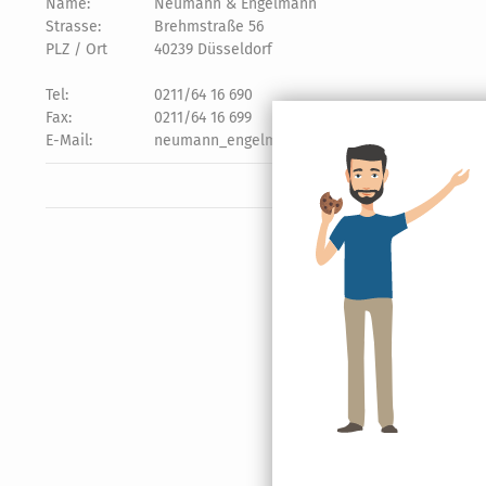
Name:
Neumann & Engelmann
Strasse:
Brehmstraße 56
PLZ / Ort
40239 Düsseldorf
Tel:
0211/64 16 690
Fax:
0211/64 16 699
E-Mail:
neumann_engelmann@t-online.de oder
Kontak