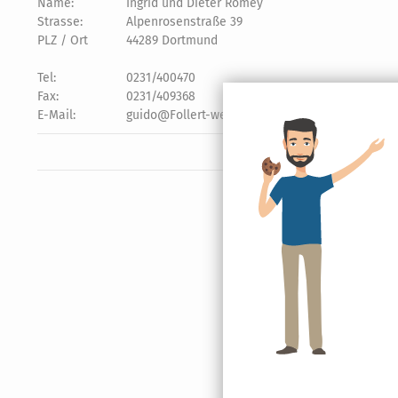
Name:
Ingrid und Dieter Romey
Strasse:
Alpenrosenstraße 39
PLZ / Ort
44289 Dortmund
Tel:
0231/400470
Fax:
0231/409368
E-Mail:
guido@Follert-web.de oder
Kontaktformular