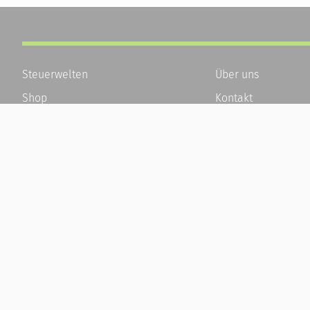
Steuerwelten
Über uns
Shop
Kontakt
Service
Karriere
Newsletter-Anmeldung
Häufige Fragen / F
Alle News
Kundenkonto
Steuererklärung Online
Kundenservice und
Referenz
Vertrag widerrufen