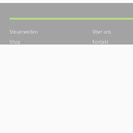
Steuerwelten
Über uns
Shop
Kontakt
Service
Karriere
Newsletter-Anmeldung
Häufige Fragen / F
Alle News
Kundenkonto
Steuererklärung Online
Kundenservice und
Referenz
Vertrag widerrufen