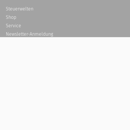
Steuerwelten
Shop
Service
Newsletter-Anmeldung
Alle News
Steuererklärung Online
Referenz
Über uns
Kontakt
Karriere
Häufige Fragen / FAQ
Kundenkonto
Kundenservice und Support
Vertrag widerrufen