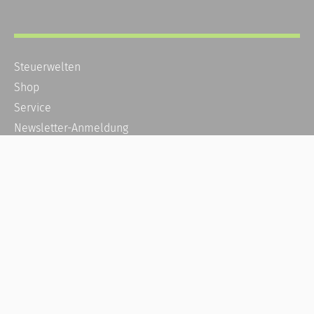
Steuerwelten
Shop
Service
Newsletter-Anmeldung
Alle News
Steuererklärung Online
Referenz
Über uns
Kontakt
Karriere
Häufige Fragen / FAQ
Kundenkonto