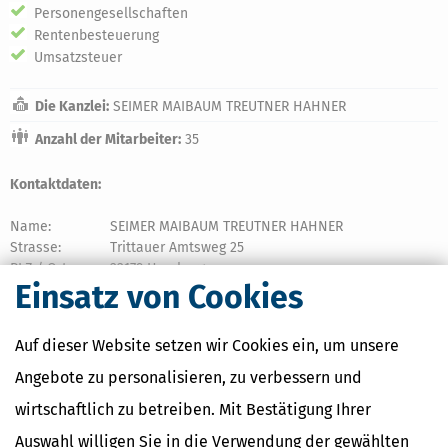
Personengesellschaften
Rentenbesteuerung
Umsatzsteuer
Die Kanzlei:
SEIMER MAIBAUM TREUTNER HAHNER
Anzahl der Mitarbeiter:
35
Kontaktdaten:
Name:
SEIMER MAIBAUM TREUTNER HAHNER
Strasse:
Trittauer Amtsweg 25
PLZ / Ort
22179 Hamburg
Einsatz von Cookies
Tel:
0406421810
Fax:
04064218124
Auf dieser Website setzen wir Cookies ein, um unsere
E-Mail:
hamburg@smth-steuern.de oder
Kontaktformular
Angebote zu personalisieren, zu verbessern und
Web:
www.smth-steuern.de
wirtschaftlich zu betreiben. Mit Bestätigung Ihrer
Wir sprechen:
Auswahl willigen Sie in die Verwendung der gewählten