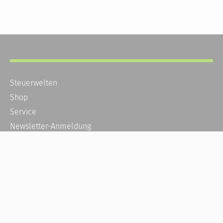
Steuerwelten
Shop
Service
Newsletter-Anmeldung
Alle News
Steuererklärung Online
Referenz
Über uns
Kontakt
Karriere