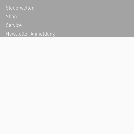
Steuerwelten
Shop
Service
Newsletter-Anmeldung
Alle News
Steuererklärung Online
Referenz
Über uns
Kontakt
Karriere
Häufige Fragen / FAQ
Kundenkonto
Kundenservice und Support
Vertrag widerrufen