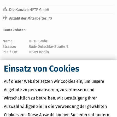
Die Kanzlei:
HPTP GmbH
Anzahl der Mitarbeiter:
70
Kontaktdaten:
Name:
HPTP GmbH
Strasse:
Rudi-Dutschke-Straße 9
PLZ / Ort
10969 Berlin
Tel:
0308500910
Einsatz von Cookies
Fax:
03085009110
E-Mail:
mail@hptp.de oder
Kontaktformular
Auf dieser Website setzen wir Cookies ein, um unsere
Web:
www.hptp.de
Angebote zu personalisieren, zu verbessern und
Wir sprechen:
wirtschaftlich zu betreiben. Mit Bestätigung Ihrer
Auswahl willigen Sie in die Verwendung der gewählten
Deutsch
Englisch
Cookies ein. Diese Auswahl können Sie jederzeit ändern