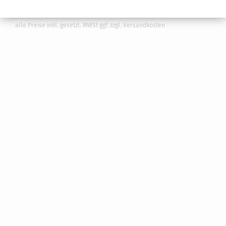
kostenlose Leseprobe
alle Preise inkl. gesetzl. MWSt ggf. zzgl. Versandkosten