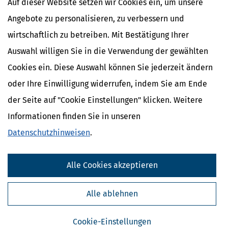
Auf dieser Website setzen wir Cookies ein, um unsere
DIN A 5, broschiert
72 Seiten
Angebote zu personalisieren, zu verbessern und
wirtschaftlich zu betreiben. Mit Bestätigung Ihrer
Auswahl willigen Sie in die Verwendung der gewählten
Cookies ein. Diese Auswahl können Sie jederzeit ändern
In den Warenkorb
oder Ihre Einwilligung widerrufen, indem Sie am Ende
*Preise inkl. gesetzl. MwSt.
der Seite auf "Cookie Einstellungen" klicken. Weitere
Sofort lieferbar
Informationen finden Sie in unseren
zzgl. Versandkosten 1,95 €; bei Auslandsversand plus 2 €.
Datenschutzhinweisen
.
Alle Cookies akzeptieren
Immobilien verkaufen oder verrenten?
Alle ablehnen
Inhaltsverzeichnis
Cookie-Einstellungen