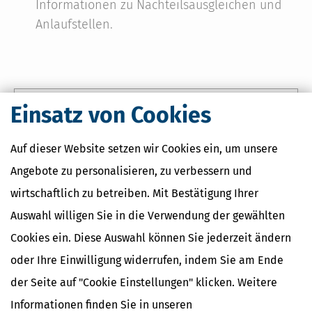
Informationen zu Nachteilsausgleichen und
Anlaufstellen.
Einsatz von Cookies
Erhältlich als Taschenbuch und als E-Book
Taschenbuch
E-Book
Auf dieser Website setzen wir Cookies ein, um unsere
19,
18,
99 €
99 €
*
*
Angebote zu personalisieren, zu verbessern und
wirtschaftlich zu betreiben. Mit Bestätigung Ihrer
2. Auflage
Auswahl willigen Sie in die Verwendung der gewählten
Stand: Februar 2025
Cookies ein. Diese Auswahl können Sie jederzeit ändern
312 Seiten
DIN A 5
oder Ihre Einwilligung widerrufen, indem Sie am Ende
der Seite auf "Cookie Einstellungen" klicken. Weitere
Informationen finden Sie in unseren