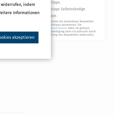
Steuertipps
e
g widerrufen, indem
Steuertipps Selbstständige
Weitere Informationen
Geldtipps
Ja, ich möchte die kostenlosen Newsletter
von Steuertipps abonnieren. Die
Datenschutzhinweise
habe ich gelesen.
Meine Einwilligung kann ich jederzeit durch
Abbestellung des Newsletters widerrufen.
ookies akzeptieren