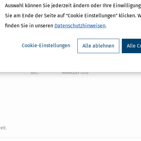
von
Beim Finanzamt Prüm finden Sie alle
Formulare für di
Auswahl können Sie jederzeit ändern oder Ihre Einwilligun
Steuererklärung
.
Sie am Ende der Seite auf "Cookie Einstellungen" klicken. 
Bankverbindung
finden Sie in unseren
Datenschutzhinweisen
.
Bankname:
BBK KOBLENZ
Kontonummer:
57001517
Cookie-Einstellungen
Alle ablehnen
Alle C
Bankleitzahl:
57000000
IBAN:
DE04570000000057001517
BIC:
MARKDEF1570
eit.