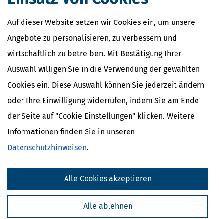
48136 Münster
Auf dieser Website setzen wir Cookies ein, um unsere
Formulare
Angebote zu personalisieren, zu verbessern und
Beim Finanzamt Münster-Innenstadt finden Sie alle
Formulare für
die Steuererklärung
.
wirtschaftlich zu betreiben. Mit Bestätigung Ihrer
Bankverbindung
Auswahl willigen Sie in die Verwendung der gewählten
Cookies ein. Diese Auswahl können Sie jederzeit ändern
Bankname:
BBK DORTMUND
oder Ihre Einwilligung widerrufen, indem Sie am Ende
Kontonummer:
40001502
der Seite auf "Cookie Einstellungen" klicken. Weitere
Bankleitzahl:
44000000
Informationen finden Sie in unseren
IBAN:
DE32440000000040001502
Datenschutzhinweisen
.
BIC:
MARKDEF1440
Alle Cookies akzeptieren
Alle Angaben sind ohne Gewähr von Richtigkeit und Vollständigkeit.
Alle ablehnen