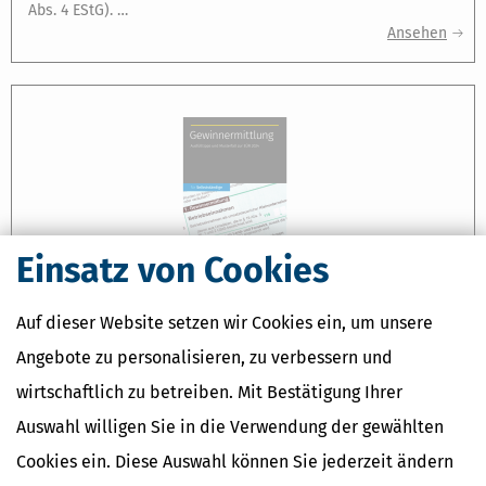
Abs. 4 EStG). …
Ansehen
Einsatz von Cookies
PRODUKT
Auf dieser Website setzen wir Cookies ein, um unsere
GEWINNERMITTLUNG: AUSFÜLLTIPPS UND MUSTERFALL ZUR EÜR
FÜR 2024
Angebote zu personalisieren, zu verbessern und
… Die folgenden
Ausfüll
tipps
zu den einzelnen Zeilen der
wirtschaftlich zu betreiben. Mit Bestätigung Ihrer
Anlage EÜR beziehen sich auf den Vordruck für Ihre
Auswahl willigen Sie in die Verwendung der gewählten
Steuererklärung 2024. Selbstständige müssen ihre
Einkommensteuererklärung samt der »Anlage EÜR«
Cookies ein. Diese Auswahl können Sie jederzeit ändern
grundsätzlich elektronisch beim Finanzamt einreichen, wenn