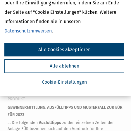
oder Ihre Einwilligung widerrufen, indem Sie am Ende
kein Härtefallantrag gestellt wird (§ 25 Abs. 4 EStG). Die
Übermittlung kann über die Internetseite der
der Seite auf "Cookie Einstellungen" klicken. Weitere
Finanzverwaltung ( www.elster.de ) unter »Mein ELSTER«
Informationen finden Sie in unseren
erfolgen. …
Ansehen
Datenschutzhinweisen
.
Alle Cookies akzeptieren
Alle ablehnen
Cookie-Einstellungen
PRODUKT
GEWINNERMITTLUNG: AUSFÜLLTIPPS UND MUSTERFALL ZUR EÜR
FÜR 2023
… Die folgenden
Ausfüll
tipps
zu den einzelnen Zeilen der
Anlage EÜR beziehen sich auf den Vordruck für Ihre