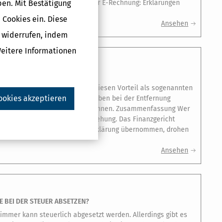
ben. Mit Bestätigung
e E-Rechnung? BMF-Schreiben zur E-Rechnung: Erklärungen
 Cookies ein. Diese
Ansehen
g widerrufen, indem
Weitere Informationen
GEN: STEUERHINTERZIEHUNG
ivat nutzen darf, versteuert diesen Vorteil als sogenannten
ookies akzeptieren
sachsen zeigt, dass falsche Angaben bei der Entfernung
tte gravierende Folgen haben können. Zusammenfassung Wer
macht, begeht Steuerhinterziehung. Das Finanzgericht
zu kurze Strecke in der Steuererklärung übernommen, drohen
Ansehen
 BEI DER STEUER ABSETZEN?
immer kann steuerlich abgesetzt werden. Allerdings gibt es