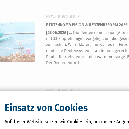
NEWS & RATGEBER
RENTENKOMMISSION & RENTENREFORM 2026:
[
23.06.2026
]
… Die Rentenkommission (Alter
mit 33 Empfehlungen vorgelegt, um die gesetzl
zu machen. Wir erklären, um was es im Einz
deutsche Rentensystem stabiler und gerecht
Rente, Betriebsrente und privater Vorsorge. E
Der Renteneintritt …
NEWS & RATGEBER
E-RECHNUNG SENDEN UND EMPFANGEN: DAS 
Einsatz von Cookies
[
22.06.2026
]
… Seit 2025 ist die Verwendung 
inländischen Unternehmern Pflicht – doch in d
zu sein. Wir informieren über Ausnahmen, Üb
Auf dieser Website setzen wir Cookies ein, um unsere Angeb
von Unternehmen. Inhalt E-Rechnungen zwisc