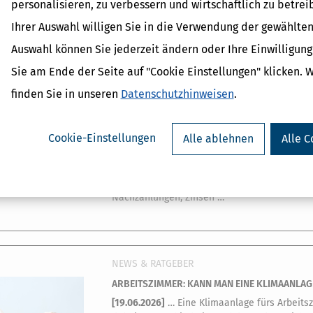
personalisieren, zu verbessern und wirtschaftlich zu betrei
Rechnung: Übergangsfristen Ist ein PDF ein
und Hinweise für …
Ihrer Auswahl willigen Sie in die Verwendung der gewählten
Auswahl können Sie jederzeit ändern oder Ihre Einwilligun
Sie am Ende der Seite auf "Cookie Einstellungen" klicken. 
NEWS & RATGEBER
finden Sie in unseren
Datenschutzhinweisen
.
FALSCHE KILOMETERANGABEN BEIM FIRMENWA
[
20.06.2026
]
… Wer einen Firmenwagen auch pr
Cookie-Einstellungen
Alle ablehnen
Alle C
geldwerten Vorteil. Ein Urteil des FG Nieder
zwischen Wohnung und erster Tätigkeitsstä
beim Firmenwagen falsche Kilometerangaben 
Niedersachsen hat dies bestätigt. Wird die 
Nachzahlungen, Zinsen …
NEWS & RATGEBER
ARBEITSZIMMER: KANN MAN EINE KLIMAANLAGE
[
19.06.2026
]
… Eine Klimaanlage fürs Arbeitsz