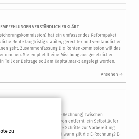
 EMPFEHLUNGEN VERSTÄNDLICH ERKLÄRT
ssicherungskommission) hat ein umfassendes Reformpaket
iche Rente langfristig stabiler, gerechter und verständlicher
elnen geht. Zusammenfassung Die Rentenkommission will das
er machen. Sie empfiehlt eine Mischung aus gesetzlicher
in Teil der Beiträge soll am Kapitalmarkt angelegt werden.
Ansehen
MÜSSEN UNTERNEHMER WISSEN
der elektronischen Rechnung (E-Rechnung) zwischen
er Praxis ist sie noch weit davon entfernt, ein Selbstläufer
ergangsregelungen und wichtige Schritte zur Vorbereitung
ote zu
hen Anspruch und Realität Seit wann gilt die E-Rechnung? E-