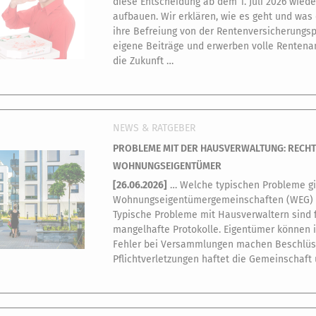
diese Entscheidung ab dem 1. Juli 2026 wie
aufbauen. Wir erklären, wie es geht und was
ihre Befreiung von der Rentenversicherungsp
eigene Beiträge und erwerben volle Rentenans
die Zukunft …
NEWS & RATGEBER
PROBLEME MIT DER HAUSVERWALTUNG: RECH
WOHNUNGSEIGENTÜMER
[
26.06.2026
]
… Welche typischen Probleme gi
Wohnungseigentümergemeinschaften (WEG)
Typische Probleme mit Hausverwaltern sind 
mangelhafte Protokolle. Eigentümer können 
Fehler bei Versammlungen machen Beschlüss
Pflichtverletzungen haftet die Gemeinschaft