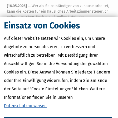
[
16.05.2026
]
… Wer als Selbstständiger von zuhause arbeitet,
kann die Kosten für ein häusliches Arbeitszimmer steuerlich
geltend machen. Doch ein aktuelles Urteil des
Bundesfinanzhofs (BFH) zeigt: Ohne die richtige
Einsatz von Cookies
Dokumentation geht der Steuervorteil verloren.
Zusammenfassung Selbstständige können die Kosten für ein
Auf dieser Website setzen wir Cookies ein, um unsere
häusliches Arbeitszimmer steuerlich absetzen. Der
Bundesfinanzhof verlangt aber eine laufende, getrennte und
Angebote zu personalisieren, zu verbessern und
detaillierte Dokumentation aller Aufwendungen. Eine bloße
wirtschaftlich zu betreiben. Mit Bestätigung Ihrer
Sammlung von Belegen reicht nicht …
Ansehen
Auswahl willigen Sie in die Verwendung der gewählten
Cookies ein. Diese Auswahl können Sie jederzeit ändern
oder Ihre Einwilligung widerrufen, indem Sie am Ende
der Seite auf "Cookie Einstellungen" klicken. Weitere
Informationen finden Sie in unseren
Datenschutzhinweisen
.