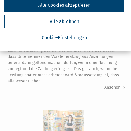
Alle Cookies akzeptieren
NEWS & RATGEBER
UMSATZSTEUER: VORSTEUERABZUG AUS ANZAHLUNGEN?
Alle ablehnen
[
27.04.2026
]
… Der Bundesfinanzhof (BFH) hat sich mit der
Frage befasst, unter welchen Voraussetzungen Unternehmer
Cookie-Einstellungen
die Vorsteuer aus Anzahlungen ziehen dürfen, wenn die
zugrunde liegende Leistung später nicht erbracht wird.
Zusammenfassung Der Bundesfinanzhof hat entschieden,
dass Unternehmer den Vorsteuerabzug aus Anzahlungen
bereits dann geltend machen dürfen, wenn eine Rechnung
vorliegt und die Zahlung erfolgt ist. Das gilt auch, wenn die
Leistung später nicht erbracht wird. Voraussetzung ist, dass
alle wesentlichen …
Ansehen