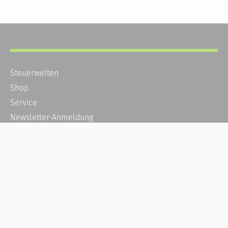
Steuerwelten
Shop
Service
Newsletter-Anmeldung
Alle News
Steuererklärung Online
Referenz
Über uns
Kontakt
Karriere