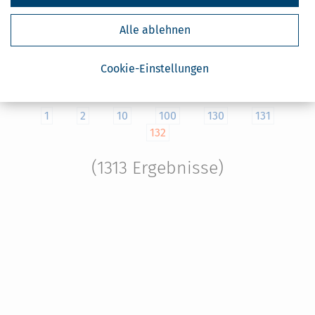
bleiben. Aber Pflege und besonders Krankheit sind Teil
unseres Lebens, viele werden irgendwann damit konfrontiert.
Alle ablehnen
Schnell kann es passieren, dass man aufgrund einer
Krankheit, eines Unfalls oder altersbedingt Unterstützung
benötigt oder nicht mehr in der Lage ist …
Cookie-Einstellungen
Ansehen
1
2
10
100
130
131
132
(1313 Ergebnisse)