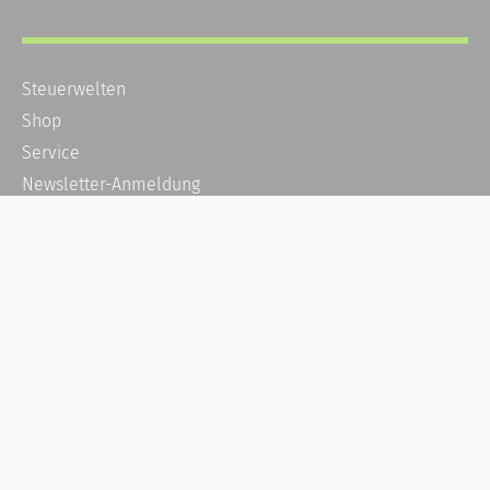
Steuerwelten
Shop
Service
Newsletter-Anmeldung
Alle News
Steuererklärung Online
Referenz
Über uns
Kontakt
Karriere
Häufige Fragen / FAQ
Kundenkonto
Kundenservice und Support