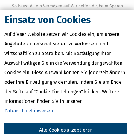
… So baust du ein Vermögen auf Wir helfen dir, beim Sparen
und der Geldanlage die richtigen Entscheidungen zu treffen,
Einsatz von Cookies
und bei der Steuererklärung als Rentner oder Pensionär.
Steuertipps Altersvorsorge, Rente & Finanzen Altersvorsorge,
Rente und Pension Der Ruhestand kommt nicht aus heiterem
Auf dieser Website setzen wir Cookies ein, um unsere
Himmel, denn der Übergang vom Arbeitsleben in die Rente
Angebote zu personalisieren, zu verbessern und
oder Pension steht: Wir alle wissen, dass wir um das 67.
Lebensjahr herum bzw. zum Teil auch etwas früher aus dem
wirtschaftlich zu betreiben. Mit Bestätigung Ihrer
aktiven Berufsleben ausscheiden werden. …
Auswahl willigen Sie in die Verwendung der gewählten
Ansehen
Cookies ein. Diese Auswahl können Sie jederzeit ändern
oder Ihre Einwilligung widerrufen, indem Sie am Ende
NEWS & RATGEBER
der Seite auf "Cookie Einstellungen" klicken. Weitere
KRANKHEIT, BETREUUNG & PFLEGE: STEUERVERGÜNSTIGUNGEN
Informationen finden Sie in unseren
SORGEN FÜR FINANZIELLE ENTLASTUNG
… Krankheit, Betreuung & Pflege Wir helfen dir, auch in dieser
Datenschutzhinweisen
.
anstrengenden Zeit den Überblick zu behalten. Steuertipps
Krankheit, Betreuung & Pflege So sicherst du dich und deine
Liebsten ab Wir alle wünschen uns, lange gesund und fit zu
Alle Cookies akzeptieren