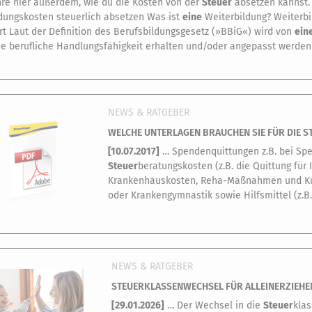
hre hier außerdem, wie du die Kosten von der
Steuer
absetzen kannst. I
ldungskosten steuerlich absetzen Was ist
eine
Weiterbildung? Weiterbil
ert Laut der Definition des Berufsbildungsgesetz (»BBiG«) wird von
ein
ie berufliche Handlungsfähigkeit erhalten und/oder angepasst werden
NEWS & RATGEBER
WELCHE UNTERLAGEN BRAUCHEN SIE FÜR DIE 
[
10.07.2017
]
… Spendenquittungen z.B. bei Spe
Steuer
beratungskosten (z.B. die Quittung für 
Krankenhauskosten, Reha-Maßnahmen und Kurk
oder Krankengymnastik sowie Hilfsmittel (z.B
NEWS & RATGEBER
STEUERKLASSENWECHSEL FÜR ALLEINERZIEHE
[
29.01.2026
]
… Der Wechsel in die
Steuer
klas