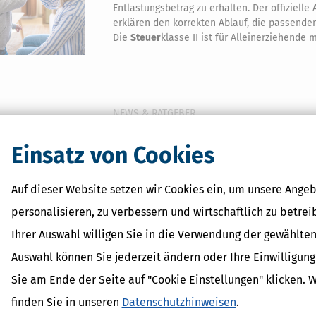
Entlastungsbetrag zu erhalten. Der offizielle
erklären den korrekten Ablauf, die passend
Die
Steuer
klasse II ist für Alleinerziehende
NEWS & RATGEBER
REISEN, FITNESS, FASHION, DIY: DAS MUSST D
Einsatz von Cookies
[
31.07.2026
]
… Influencer immer mehr im Foku
intensivieren Prüfungen Influencer & Content
Betriebsausgaben Online-Spiele: Auch die V
Auf dieser Website setzen wir Cookies ein, um unsere Angeb
Mit dem Hobby Geld verdienen: Wann muss
personalisieren, zu verbessern und wirtschaftlich zu betrei
Ihrer Auswahl willigen Sie in die Verwendung der gewählten
Auswahl können Sie jederzeit ändern oder Ihre Einwilligun
NEWS & RATGEBER
Sie am Ende der Seite auf "Cookie Einstellungen" klicken. 
ARBEITSZIMMER BEI SELBSTSTÄNDIGKEIT: AU
finden Sie in unseren
Datenschutzhinweisen
.
[
16.05.2026
]
… Doch ein aktuelles Urteil des 