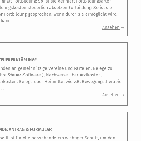
nhalt Fortbildung: So ist sie definiert Fortbildungsarten
dungskosten steuerlich absetzen Fortbildung: So ist sie
er
Fortbildung gesprochen, wenn durch sie ermöglicht wird,
 kann. …
Ansehen
STEUERERKLÄRUNG?
nden an gemeinnützige Vereine und Parteien, Belege zu
Ihre
Steuer
-Software ), Nachweise über Arztkosten,
osten, Belege über Heilmittel wie z.B. Bewegungstherapie
. …
Ansehen
NDE: ANTRAG & FORMULAR
se II ist für Alleinerziehende ein wichtiger Schritt, um den