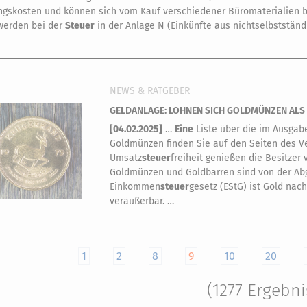
gskosten und können sich vom Kauf verschiedener Büromaterialien bis
werden bei der
Steuer
in der Anlage N (Einkünfte aus nichtselbstständi
NEWS & RATGEBER
GELDANLAGE: LOHNEN SICH GOLDMÜNZEN ALS
[
04.02.2025
]
…
Eine
Liste über die im Ausgab
Goldmünzen finden Sie auf den Seiten des 
Umsatz
steuer
freiheit genießen die Besitze
Goldmünzen und Goldbarren sind von der Ab
Einkommen
steuer
gesetz (EStG) ist Gold nac
veräußerbar. …
1
2
8
9
10
20
(1277 Ergebni