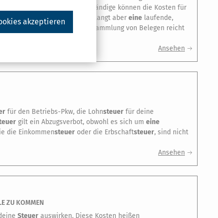
oren. Zusammenfassung Selbstständige können die Kosten für
etzen. Der Bundesfinanzhof verlangt aber
eine
laufende,
ookies akzeptieren
ller Aufwendungen.
Eine
bloße Sammlung von Belegen reicht
Ansehen
er
für den Betriebs-Pkw, die Lohn
steuer
für deine
teuer
gilt ein Abzugsverbot, obwohl es sich um
eine
wie die Einkommen
steuer
oder die Erbschaft
steuer
, sind nicht
Ansehen
LE ZU KOMMEN
 deine
Steuer
auswirken. Diese Kosten heißen