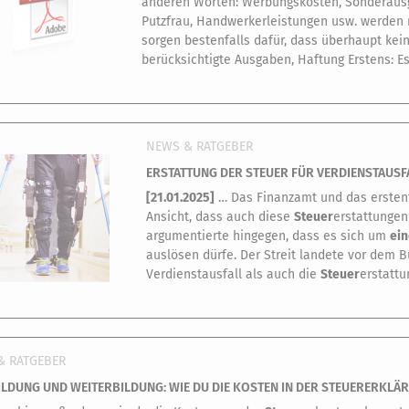
anderen Worten: Werbungskosten, Sonderausga
Putzfrau, Handwerkerleistungen usw. werden 
sorgen bestenfalls dafür, dass überhaupt kei
berücksichtigte Ausgaben, Haftung Erstens: E
NEWS & RATGEBER
ERSTATTUNG DER STEUER FÜR VERDIENSTAUSF
[
21.01.2025
]
… Das Finanzamt und das ersten
Ansicht, dass auch diese
Steuer
erstattungen
argumentierte hingegen, dass es sich um
ei
auslösen dürfe. Der Streit landete vor dem 
Verdienstausfall als auch die
Steuer
erstattu
& RATGEBER
LDUNG UND WEITERBILDUNG: WIE DU DIE KOSTEN IN DER STEUERERKLÄ