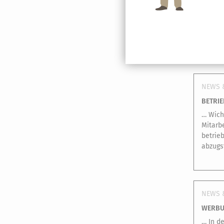
NEWS 
BETRI
… Wich
Mitarb
betrie
abzugs
NEWS 
WERBU
… In d