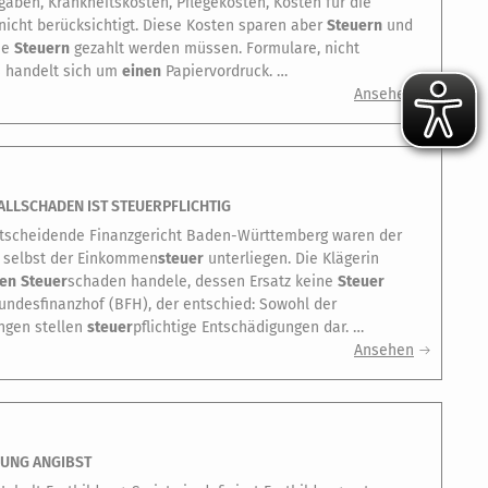
ben, Krankheitskosten, Pflegekosten, Kosten für die
nicht berücksichtigt. Diese Kosten sparen aber
Steuern
und
ne
Steuern
gezahlt werden müssen. Formulare, nicht
s handelt sich um
einen
Papiervordruck. …
Ansehen
ALLSCHADEN IST STEUERPFLICHTIG
tscheidende Finanzgericht Baden-Württemberg waren der
 selbst der Einkommen
steuer
unterliegen. Die Klägerin
nen
Steuer
schaden handele, dessen Ersatz keine
Steuer
Bundesfinanzhof (BFH), der entschied: Sowohl der
ngen stellen
steuer
pflichtige Entschädigungen dar. …
Ansehen
RUNG ANGIBST