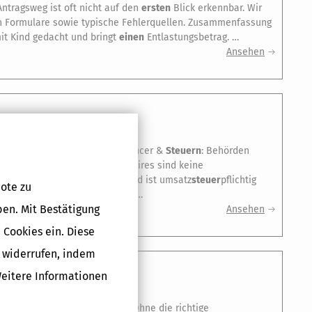
 Antragsweg ist oft nicht auf den
ersten
Blick erkennbar. Wir
en Formulare sowie typische Fehlerquellen. Zusammenfassung
 mit Kind gedacht und bringt
einen
Entlastungsbetrag. …
Ansehen
U ALS INFLUENCER WISSEN
s der Finanzverwaltung Influencer &
Steuern
: Behörden
 Creator: Kleidung und Accessoires sind keine
ermietung von »virtuellem« Land ist umsatz
steuer
pflichtig
ote zu
 man
Steuern
zahlen? (AW, MB) …
ben. Mit Bestätigung
Ansehen
 Cookies ein. Diese
g widerrufen, indem
Weitere Informationen
FZEICHNUNGSPFLICHT BEACHTEN
Bundesfinanzhofs (BFH) zeigt: Ohne die richtige