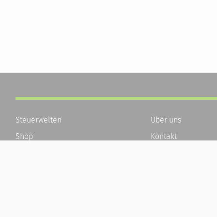
Steuerwelten
Über uns
Shop
Kontakt
Service
Karriere
Newsletter-Anmeldung
Häufige Fragen / F
Alle News
Kundenkonto
Steuererklärung Online
Kundenservice und