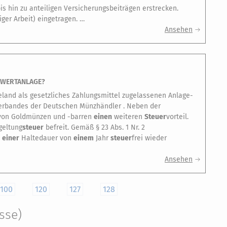
 hin zu anteiligen Versicherungsbeiträgen erstrecken.
ger Arbeit) eingetragen. …
Ansehen
 WERTANLAGE?
eland als gesetzliches Zahlungsmittel zugelassenen Anlage-
Verbandes der Deutschen Münzhändler . Neben der
r von Goldmünzen und -barren
einen
weiteren
Steuer
vorteil.
geltung
steuer
befreit. Gemäß § 23 Abs. 1 Nr. 2
h
einer
Haltedauer von
einem
Jahr
steuer
frei wieder
Ansehen
100
120
127
128
sse)