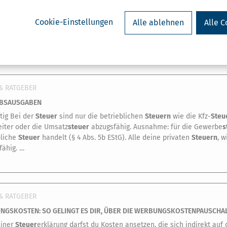
Dokumentation geht der
Steuer
vorteil verl
ein häusliches Arbeitszimmer steuerlich abs
Cookie-Einstellungen
Alle ablehnen
Alle C
getrennte und detaillierte Dokumentation a
nicht aus. …
& RATGEBER
EBSAUSGABEN
tig Bei der
Steuer
sind nur die betrieblichen
Steuern
wie die Kfz-
Steu
eiter oder die Umsatz
steuer
abzugsfähig. Ausnahme: für die Gewerbe
s
bliche
Steuer
handelt (§ 4 Abs. 5b EStG). Alle deine privaten
Steuern
, 
fähig. …
& RATGEBER
NGSKOSTEN: SO GELINGT ES DIR, ÜBER DIE WERBUNGSKOSTENPAUSCHA
einer
Steuer
erklärung darfst du Kosten ansetzen, die sich indirekt auf