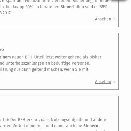
 erspart den Finanzämtern viel Arbeit. Bisher liegt in Baden-
eln, bei knapp 60%. In beratenen
Steuer
fällen sind es 85%,
3.2017. …
Ansehen
NG
einem
neuen BFH-Urteil jetzt weiter gehend als bisher
 und Unterhaltszahlungen an bedürftige Personen.
klärung nur dann geltend machen, wenn Sie mit
Ansehen
tet: Der BFH erklärt, dass Nutzungsentgelte und andere
rten Vorteil mindern – und damit auch die
Steuern
. …