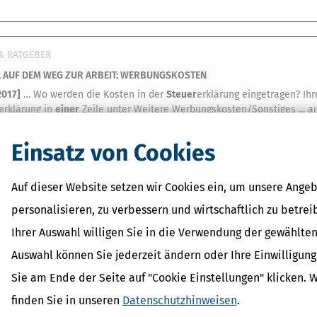
& RATGEBER
 AUF DEM WEG ZUR ARBEIT: WERBUNGSKOSTEN
2017
]
… Wo werden die Kosten in der
Steuer
erklärung eingetragen? Ihr
erklärung in
einer
Zeile unter Weitere Werbungskosten/Sonstiges ... au
 in
einer
gesonderten Aufstellung, die Sie beifügen. Mit diesem Muste
Steuer
erklärung geltend! …
Einsatz von Cookies
Auf dieser Website setzen wir Cookies ein, um unsere Angeb
& RATGEBER
personalisieren, zu verbessern und wirtschaftlich zu betrei
EINE PFLICHT ZUM KASSENBUCH, ABER AUFZEICHNUNGEN MÜSSEN SEIN!
Ihrer Auswahl willigen Sie in die Verwendung der gewählten
2017
]
… Aufzeichnungen ähnlich
einem
Kassenkonto oder
einem
Kassen
Auswahl können Sie jederzeit ändern oder Ihre Einwilligun
men-Überschuss-Rechnung keine Pflicht zum Führen
eines
Kassenbuch
lierte Aufzeichnungen ähnlich
einem
Kassenkonto oder
einem
Kassenbe
Sie am Ende der Seite auf "Cookie Einstellungen" klicken. 
finden Sie in unseren
Datenschutzhinweisen
.