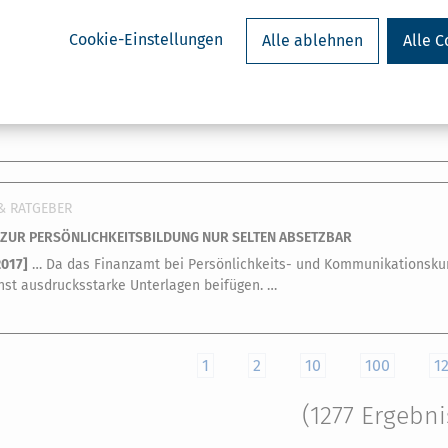
& RATGEBER
Cookie-Einstellungen
Alle ablehnen
Alle C
GELDPLUS: LÄNGER ELTERNGELD BEI TEILZEITARBEIT
2017
]
… Darüber hinaus sind Sie verpflichtet, für die Jahre, in denen Si
ben. Auch interessant: So bekommen Selbstständige mehr Elterngeld
& RATGEBER
ZUR PERSÖNLICHKEITSBILDUNG NUR SELTEN ABSETZBAR
2017
]
… Da das Finanzamt bei Persönlichkeits- und Kommunikationskurse
hst ausdrucksstarke Unterlagen beifügen. …
1
2
10
100
1
(1277 Ergebni