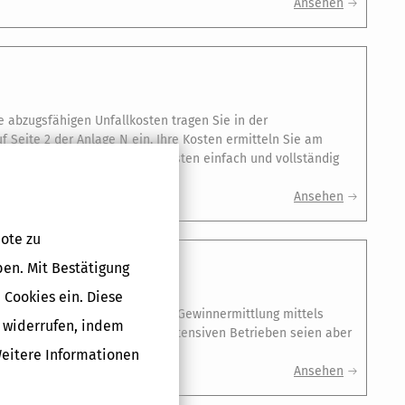
Ansehen
e abzugsfähigen Unfallkosten tragen Sie in der
f Seite 2 der Anlage N ein. Ihre Kosten ermitteln Sie am
rvordruck machen Sie Unfallkosten einfach und vollständig
Ansehen
ote zu
ben. Mit Bestätigung
 Cookies ein. Diese
bericht Zwar bestehe bei der Gewinnermittlung mittels
g widerrufen, indem
s, insbesondere bei bargeldintensiven Betrieben seien aber
richt notwendig. …
Weitere Informationen
Ansehen