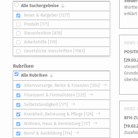
Steuer
Alle Suchergebnise
Württem
erklär
News & Ratgeber [1277]
Produkt [171]
Steuerlexikon [876]
Arbeitshilfe [119]
NEWS 
Gesetzliche Vorschriften [1583]
POSITI
[
29.03.
Rubriken
steuer
Grunds
Alle Rubriken
überdu
Altersvorsorge, Rente & Finanzen [334]
Finanzamt & Formalitäten [225]
Selbstständigkeit [171]
NEWS 
Krankheit, Betreuung & Pflege [126]
BFH: 
Wohnen, Haus & Vermietung [117]
[
19.02.
Zuzahl
Beruf & Ausbildung [114]