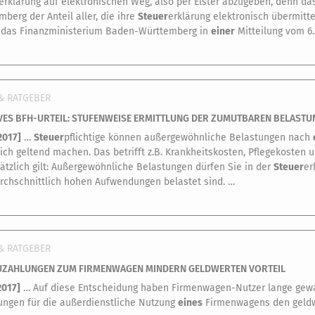
erklärung auf elektronischen Weg, also per Elster abzugeben, denn das
berg der Anteil aller, die ihre
Steuer
erklärung elektronisch übermitt
t das Finanzministerium Baden-Württemberg in
einer
Mitteilung vom 6.
& RATGEBER
VES BFH-URTEIL: STUFENWEISE ERMITTLUNG DER ZUMUTBAREN BELASTU
2017
]
…
Steuer
pflichtige können außergewöhnliche Belastungen nach
lich geltend machen. Das betrifft z.B. Krankheitskosten, Pflegekosten
ätzlich gilt: Außergewöhnliche Belastungen dürfen Sie in der
Steuer
er
rchschnittlich hohen Aufwendungen belastet sind. …
& RATGEBER
ZUZAHLUNGEN ZUM FIRMENWAGEN MINDERN GELDWERTEN VORTEIL
2017
]
… Auf diese Entscheidung haben Firmenwagen-Nutzer lange gewar
ungen für die außerdienstliche Nutzung
eines
Firmenwagens den geldwe