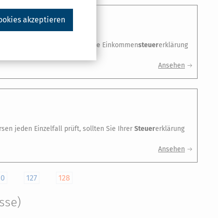
ookies akzeptieren
e Elterngeld erhalten haben,
eine
Einkommen
steuer
erklärung
 …
Ansehen
n jeden Einzelfall prüft, sollten Sie Ihrer
Steuer
erklärung
Ansehen
20
127
128
sse)