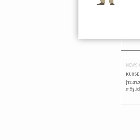
NEWS 
ELTERN
[
13.01.
abzuge
NEWS 
KURSE 
[
12.01.
möglic