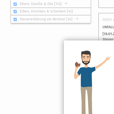
Eltern, Familie & Ehe [114]
Erben, Vererben & Schenken [42]
Steuererklärung als Rentner [34]
NEWS 
UNFALL
[
18.01.
Steuer
besten
in der
NEWS 
EÜR: K
[
10.01.
Einnah
detail