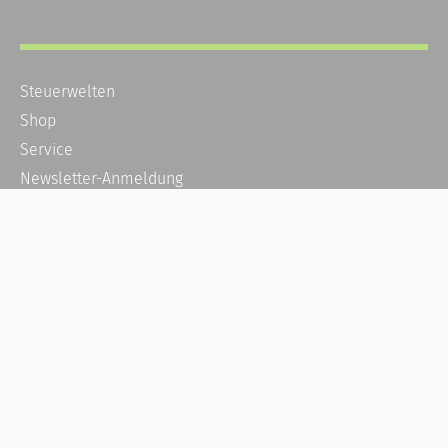
Steuerwelten
Shop
Service
Newsletter-Anmeldung
Alle News
Steuererklärung Online
Referenz
Über uns
Kontakt
Karriere
Häufige Fragen / FAQ
Kundenkonto