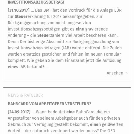
INVESTITIONSABZUGSBETRAG!
[
31.10.2017
]
… Das BMF hat den Vordruck für die Anlage EÜR
zur
Steuer
erklärung für 2017 bekanntgegeben. Zur
Rückgängigmachung von nicht umgesetzten
Investitionsabzugsbeträgen gibt es
eine
gravierende
Änderung – die
Steuer
zahlern viel Arbeit bescheren kann.
Denn: Der bisherige Abschnitt zur Rückgängigmachung von
Investitionsabzugsbeträgen (IAB) wurde entfernt. Die Zeilen
wurden ersatzlos gestrichen und fehlen im neuen Formular
komplett. Wie geben Sie dem Finanzamt jetzt die Auflösung
eines
IAB bekannt? …
Ansehen
NEWS & RATGEBER
BAHNCARD VOM ARBEITGEBER VERSTEUERN?
[
24.09.2017
]
… Wann bedeutet
eine
BahnCard, die ein
Angestellter von seinem Arbeitgeber auch für den privaten
Gebrauch zur Verfügung gestellt bekommt,
einen
geldwerten
Vorteil – der natürlich versteuert werden muss? Die OFD