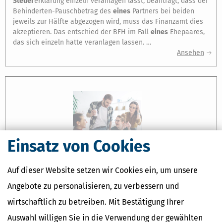
Steuer
erklärung einzeln veranlagen lässt, beantragt, dass der
Behinderten-Pauschbetrag des
eines
Partners bei beiden
jeweils zur Hälfte abgezogen wird, muss das Finanzamt dies
akzeptieren. Das entschied der BFH im Fall
eines
Ehepaares,
das sich einzeln hatte veranlagen lassen. …
Ansehen
Einsatz von Cookies
Auf dieser Website setzen wir Cookies ein, um unsere
NEWS & RATGEBER
Angebote zu personalisieren, zu verbessern und
AUSBILDUNGSFREIBETRAG AUCH FÜR MINDERJÄHRIGE KINDER?
wirtschaftlich zu betreiben. Mit Bestätigung Ihrer
[
22.03.2018
]
… Zur Abgeltung des Sonderbedarfs
eines
sich in
Berufsausbildung befindenden, auswärtig untergebrachten
Auswahl willigen Sie in die Verwendung der gewählten